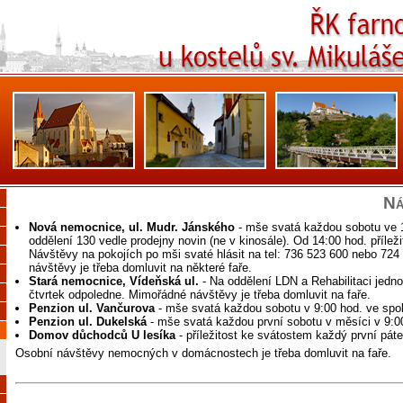
Ná
Nová nemocnice, ul. Mudr. Jánského
- mše svatá každou sobotu ve 14
oddělení 130 vedle prodejny novin (ne v kinosále). Od 14:00 hod. příleži
Návštěvy na pokojích po mši svaté hlásit na tel: 736 523 600 nebo 72
návštěvy je třeba domluvit na některé faře.
Stará nemocnice, Vídeňská ul.
- Na oddělení LDN a Rehabilitaci jedno
čtvrtek odpoledne. Mimořádné návštěvy je třeba domluvit na faře.
Penzion ul. Vančurova
- mše svatá každou sobotu v 9:00 hod. ve spo
Penzion ul. Dukelská
- mše svatá každou první sobotu v měsíci v 9:0
Domov důchodců U lesíka
- příležitost ke svátostem každý první pát
Osobní návštěvy nemocných v domácnostech je třeba domluvit na faře.