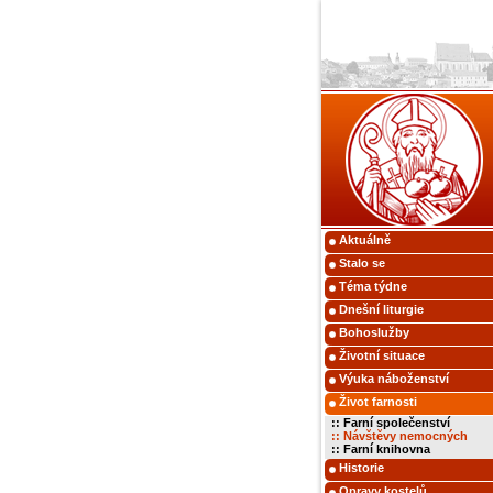
Aktuálně
Stalo se
Téma týdne
Dnešní liturgie
Bohoslužby
Životní situace
Výuka náboženství
Život farnosti
:: Farní společenství
:: Návštěvy nemocných
:: Farní knihovna
Historie
Opravy kostelů