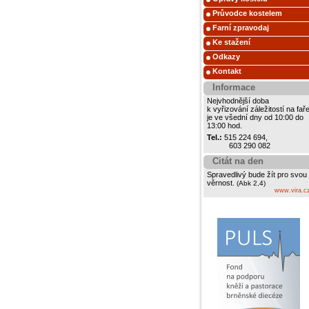
Průvodce kostelem
Farní zpravodaj
Ke stažení
Odkazy
Kontakt
Informace
Nejvhodnější doba
k vyřizování záležitostí na fař
je ve všední dny od 10:00 do
13:00 hod.
Tel.:
515 224 694,
603 290 082
Citát na den
Spravedlivý bude žít pro svou
věrnost.
(Abk 2,4)
www.vira.c