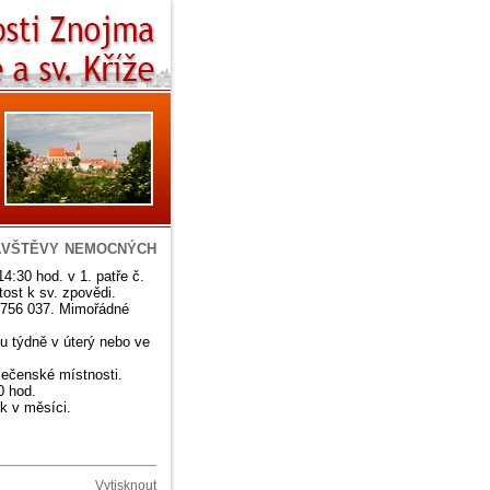
vštěvy nemocných
:30 hod. v 1. patře č.
tost k sv. zpovědi.
4 756 037. Mimořádné
u týdně v úterý nebo ve
lečenské místnosti.
0 hod.
ek v měsíci.
Vytisknout